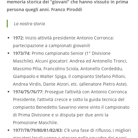
memoria storica dei “giovani” che hanno vissuto in prima
persona quegli anni. Franco Piroddi
La nostra storia
1972:
Inizio attività presidente Antonio Corronca:
partecipazione a campionati giovanili
1973/74:
Primo campionato Senior (1° Divisione
Maschile). Alcuni giocatori: Andrea ed Antonello Tronci,
Massimo Pilia, Francolino Sciola, Antonello Cordeddu,
Giampaolo e Walter Spiga, il compianto Stefano Pilloni,
Andrea Virdis, Dante Atzori, etc. (allenatore Pietro Aste).
1974/75/76/77:
Prosegue l’attività con Antonio Corronca
Presidente, l’attività cresce e sotto la guida tecnica del
compianto Benedetto Savarino viene vinto il campionato
di Prima Divisione e si disputa per due anni la
Promozione Maschile.
1977/78/79/80/81/82/83:
C’è una fase di riflusso, i migliori
giocatori locali vanno a giocare nelle squadre dei paesi