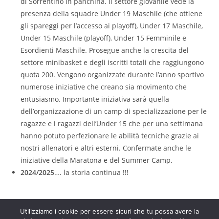
di Sorrentino in panchina. Il settore giovanile vede la
presenza della squadre Under 19 Maschile (che ottiene
gli spareggi per l’accesso ai playoff), Under 17 Maschile,
Under 15 Maschile (playoff), Under 15 Femminile e
Esordienti Maschile. Prosegue anche la crescita del
settore minibasket e degli iscritti totali che raggiungono
quota 200. Vengono organizzate durante l’anno sportivo
numerose iniziative che creano sia movimento che
entusiasmo. Importante iniziativa sarà quella
dell’organizzazione di un camp di specializzazione per le
ragazze e i ragazzi dell’Under 15 che per una settimana
hanno potuto perfezionare le abilità tecniche grazie ai
nostri allenatori e altri esterni. Confermate anche le
iniziative della Maratona e del Summer Camp.
2024/2025
…. la storia continua !!!
Utilizziamo i cookie per essere sicuri che tu possa avere la