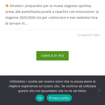
Fervono i preparativi per la nuova stagione sportiva,
ormai alle porte!Siamo pronti a ripartire con entusiasmo: la
stagione 2025/2026 sta per cominciare e non vediamo l’ora
di tornare in…
22 AGOSTO 2025
CARICA DI PIÙ
Utilizziamo i cookie per essere sicuri che tu possa avere la
migliore esperienza sul nostro sito. Se continui ad utilizzare
© 2025 Basket Club San Sperate ASD
questo sito noi assumiamo che tu ne sia felice.
Sede Sociale: via Garau snc, 09026 San Sperate (SU) | P.IVA
01681940928 | Tel. 3294046247 |
Privacy policy
Ok
Privacy policy