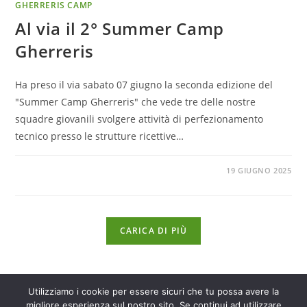
GHERRERIS CAMP
Al via il 2° Summer Camp
Gherreris
Ha preso il via sabato 07 giugno la seconda edizione del
"Summer Camp Gherreris" che vede tre delle nostre
squadre giovanili svolgere attività di perfezionamento
tecnico presso le strutture ricettive…
19 GIUGNO 2025
CARICA DI PIÙ
Utilizziamo i cookie per essere sicuri che tu possa avere la
migliore esperienza sul nostro sito. Se continui ad utilizzare